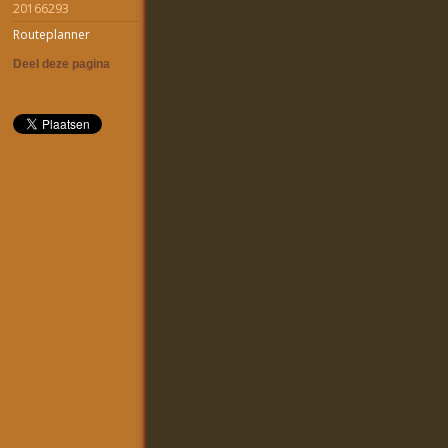
20166293
Routeplanner
Deel deze pagina