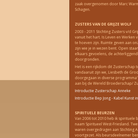
zaak overgenomen door Marc Warme
Schagen.
ZUSTERS VAN DE GRIJZE WOLF
2003 - 2011 Stichting Zusters v/d G
vanuit het hart. Is Leven en Werken v
te hoeven zijn. Ruimte geven aan onz
zijn wie je in wezen bent. Open staa
elkaars gevoelens, de achterliggende
doorgronden.
Het is een rijkdom dit Zusterschap
vandaaruit zijn we, Liesbeth de Gro
doorgegaan in diverse programma's
aan bij de Wereld Broederschap/ Z
Introductie Zusterschap Anneke
Introductie Bep Jong - Kabel Kunst 
SPIRITUELE BEURZEN
Van 2006 tot 2010 heb ik spirituel
naam Spiritueel West-Friesland. Twe
waren overgedragen aan Stichting A
voortgezet. Als beursdeelnemer ben i