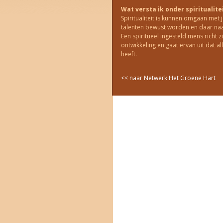
Wat versta ik onder spiritualite
Spiritualiteit is kunnen omgaan met j
talenten bewust worden en daar naa
Een spiritueel ingesteld mens richt
ontwikkeling en gaat ervan uit dat al
heeft.
<< naar Netwerk Het Groene Hart