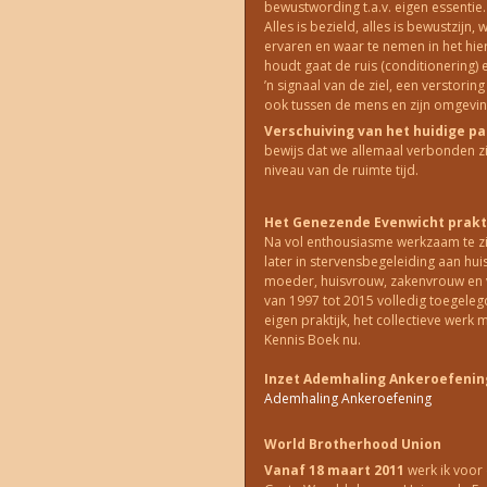
bewustwording t.a.v. eigen essentie.
Alles is bezield, alles is bewustzijn,
ervaren en waar te nemen in het hier
houdt gaat de ruis (conditionering) e
’n signaal van de ziel, een verstori
ook tussen de mens en zijn omgevin
Verschuiving van het huidige 
bewijs dat we allemaal verbonden z
niveau van de ruimte tijd.
Het Genezende Evenwicht prakti
Na vol enthousiasme werkzaam te zi
later in stervensbegeleiding aan hui
moeder, huisvrouw, zakenvrouw en va
van 1997 tot 2015 volledig toegele
eigen praktijk, het collectieve werk
Kennis Boek nu.
Inzet Ademhaling Ankeroefenin
Ademhaling Ankeroefening
World Brotherhood Union
Vanaf 18 maart 2011
werk ik voor