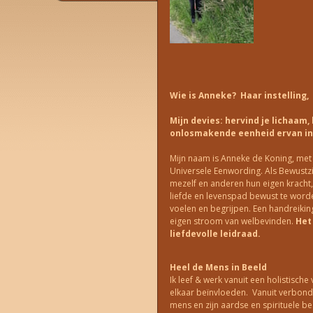
Wie is Anneke? Haar instelling,
Mijn devies: hervind je lichaam,
onlosmakende eenheid ervan in l
Mijn naam is Anneke de Koning, met H
Universele Eenwording. Als Bewustzi
mezelf en anderen hun eigen kracht, 
liefde en levenspad bewust te worde
voelen en begrijpen. Een handreikin
eigen stroom van welbevinden.
Het
liefdevolle leidraad.
Heel de Mens in Beeld
Ik leef & werk vanuit een holistische 
elkaar beïnvloeden. Vanuit verbond
mens en zijn aardse en spirituele 