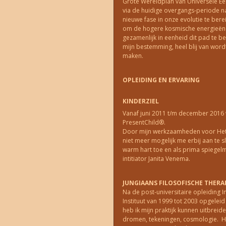
Grote Wereldplan van Universele Ee
via de huidige overgangs-periode 
nieuwe fase in onze evolutie te ber
om de hogere kosmische energieën 
gezamenlijk in eenheid dit pad te be
mijn bestemming, heel blij van word
maken.
OPLEIDING EN ERVARING
KINDERZIEL
Vanaf juni 2011 t/m december 2016 w
PresentChild®.
Door mijn werkzaamheden voor Het K
niet meer mogelijk me erbij aan te s
warm hart toe en als prima spiege
intitiator Janita Venema.
JUNGIAANS FILOSOFISCHE THERA
Na de post-universitaire opleiding 
Instituut van 1999 tot 2003 opgeleid
heb ik mijn praktijk kunnen uitbrei
dromen, tekeningen, cosmologie. H