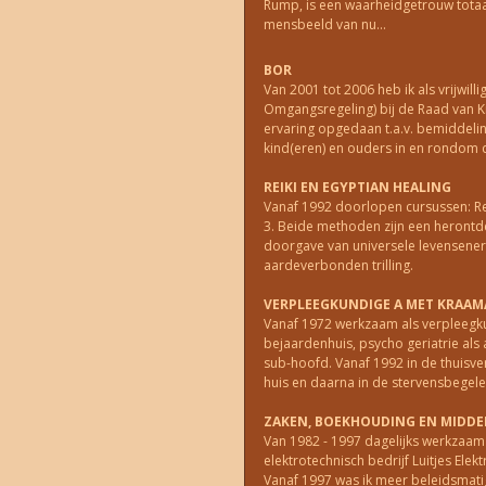
Rump, is een waarheidgetrouw totaa
mensbeeld van nu...
BOR
Van 2001 tot 2006 heb ik als vrijwil
Omgangsregeling) bij de Raad van 
ervaring opgedaan t.a.v. bemiddeli
kind(eren) en ouders in en rondom 
REIKI EN EGYPTIAN HEALING
Vanaf 1992 doorlopen cursussen: Reik
3. Beide methoden zijn een heront
doorgave van universele levensenerg
aardeverbonden trilling.
VERPLEEGKUNDIGE A MET KRAA
Vanaf 1972 werkzaam als verpleegkun
bejaardenhuis, psycho geriatrie al
sub-hoofd. Vanaf 1992 in de thuisve
huis en daarna in de stervensbegele
ZAKEN, BOEKHOUDING EN MIDD
Van 1982 - 1997 dagelijks werkzaam
elektrotechnisch bedrijf Luitjes Elek
Vanaf 1997 was ik meer beleidsmatig