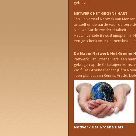
gebleven.
NETWERK HET GROENE HART
Een Universeel Netwerk van Mensen d
onszelf en de aarde voor de bereid
Nieuwe Aarde zonder dualiteit.
Het Universele Bewustzijnsplan, in H
een geschenk voor de mensheid.
he
De Naam Netwerk Het Groene H
’Netwerk Het Groene Hart’, een naa
gekregen op de Cirkelbijeenkomst va
Wolf. De Groene Planeet (Béta Nova)
, een planeet van Kennis, Vrede, Lie
Netwerk Het Groene Hart