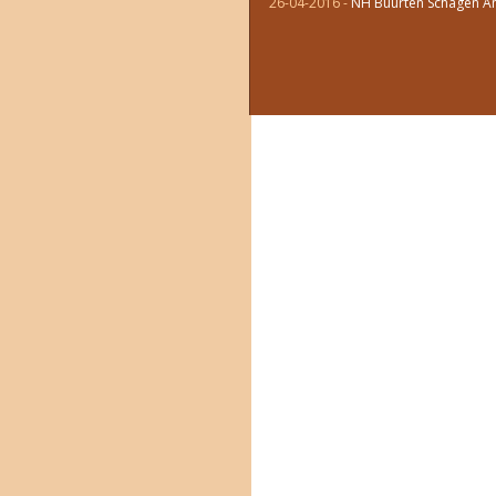
26-04-2016
-
NH Buurten Schagen An