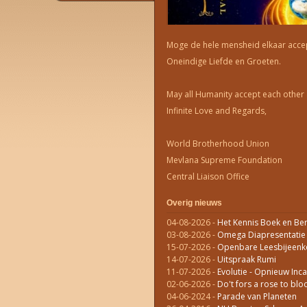
Moge de hele mensheid elkaar accep
Oneindige Liefde en Groeten.
May all Humanity accept each other 
Infinite Love and Regards,
World Brotherhood Union
Mevlana Supreme Foundation
Central Liaison Office
Overig nieuws
04-08-2026
-
Het Kennis Boek en Ber
03-08-2026
-
Omega Diapresentatie L
15-07-2026
-
Openbare Leesbijeenko
14-07-2026
-
Uitspraak Rumi
11-07-2026
-
Evolutie - Opnieuw Inca
02-06-2026
-
Do't fors a rose to bloo
04-06-2024
-
Parade van Planeten