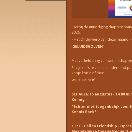
Hierbij de uitnodiging diapresentat
2026.
- Het Onderwerp van deze maand 
’GELUIDSGOLVEN’
Met verheldering van wetenschappe
Er zijn dia’s te zien en naderhand p
kopje koffie of thee.
WELKOM! 💜🌟
SCHAGEN 15
augustus - 14.00 uu
Koning
*Echter niet toegankelijk voor 
Kennis Boek*
CToF - Call to Friendship - Opro
Maandelijkse Omegafrequentie 