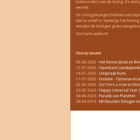
toehoorders van de lezing. De energ
wereld.
De Omegalezingen hebben een bijzo
dat nu actief is. Vanwege het belan
worden de lezingen gratis aangebo
Van harte welkom!
Overig nieuws
04-08-2026
-
Het Kennis Boek en Ber
15-07-2026
-
Openbare Leesbijeenko
14-07-2026
-
Uitspraak Rumi
11-07-2026
-
Evolutie - Opnieuw Inca
02-06-2026
-
Do't fors a rose to bloo
20-02-2026
-
Happy Universal Year 
04-06-2024
-
Parade van Planeten
26-04-2016
-
NH Buurten Schagen An