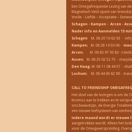
Een Omegafrequentie Lezing van de 
Magnetisch Veld opent van Vriends
Vrede – Liefde – Acceptatie – Eenwor
Schagen - Kampen - Arcen - Ass
Nader info en Aanmelden 15 min.
Schagen
M
.
06 20 16 62 93 - i
Kampen;
M. 06 28 14 50 06 -
meu
Arcen;
M. 06 83 97 93 83 - t.
Assen;
M. 06 25 02 52 75 - marjol
Den Haag;
M. 06 11 08 44 57 - 
Lochum;
M. 06 44 65 82 90 - trans
CALL TO FRIENDSHIP OMEGAFRE
Het doel van de lezingen is om de 
Kozmoz aan te trekken en te verspr
ons bewustzijn, de Energie Totaliteit
een nieuwe leefsysteem van eenheid
Iedere maand wordt er nieuwe 
aangetrokken wordt. Alleen het luis
voor de Omegaverspreiding. Overige