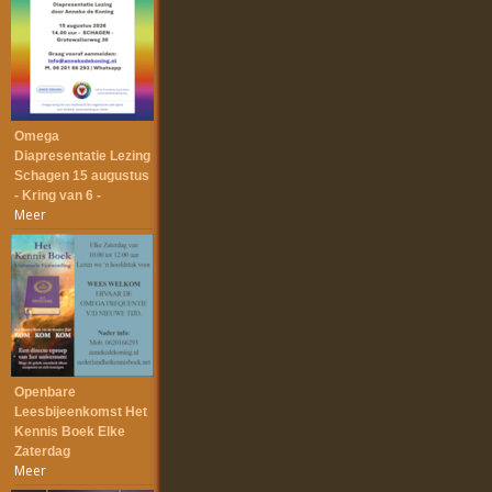
Omega
Diapresentatie Lezing
Schagen 15 augustus
- Kring van 6 -
Meer
Openbare
Leesbijeenkomst Het
Kennis Boek Elke
Zaterdag
Meer